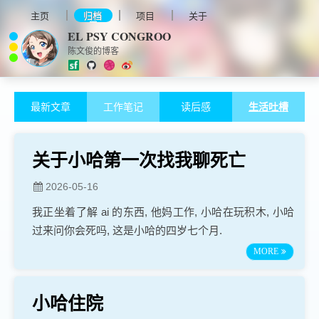
主页
归档
项目
关于
EL PSY CONGROO
陈文俊的博客
最新文章
工作笔记
读后感
生活吐槽
关于小哈第一次找我聊死亡
2026-05-16
我正坐着了解 ai 的东西, 他妈工作, 小哈在玩积木, 小哈
过来问你会死吗, 这是小哈的四岁七个月.
MORE
小哈住院