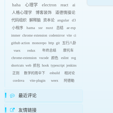
haha
心理学
electron
react
ai
人格心理学
博客装饰
道德情操论
代码组织
解释脑
资本论
angular
d3
小程序
hama
ssr
nuxt
总结
ae exp
immer
chrome extension
codemirror
vite
ci
github action
monorepo
http
git
五行八卦
vuex
redux
年终总结
摩托车
chrome-extension
vscode
颜色
eslint
svg
shortcuts
web
抓包
hook
typescript
jenkins
正则
数学的雨伞下
esbuild
相对论
cordova
vite-plugin
weex
阿德勒
最近评论
友情链接